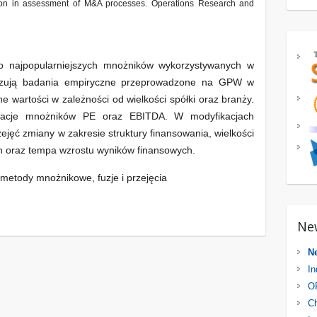
ation in assessment of M&A processes. Operations Research and
 najpopularniejszych mnożników wykorzystywanych w
kazują badania empiryczne przeprowadzone na GPW w
e wartości w zależności od wielkości spółki oraz branży.
kacje mnożników PE oraz EBITDA. W modyfikacjach
ejęć zmiany w zakresie struktury finansowania, wielkości
 oraz tempa wzrostu wyników finansowych.
metody mnożnikowe, fuzje i przejęcia
Ne
N
In
OR
Ch