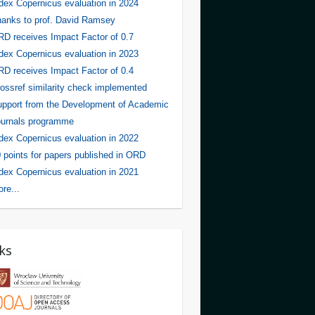
dex Copernicus evaluation in 2024
anks to prof. David Ramsey
D receives Impact Factor of 0.7
dex Copernicus evaluation in 2023
D receives Impact Factor of 0.4
ossref similarity check implemented
pport from the Development of Academic
urnals programme
dex Copernicus evaluation in 2022
 points for papers published in ORD
dex Copernicus evaluation in 2021
re...
ks