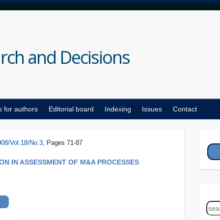
rch and Decisions
s for authors
Editorial board
Indexing
Issues
Contact
008/Vol.18/No.3
, Pages 71-87
ION IN ASSESSMENT OF M&A PROCESSES