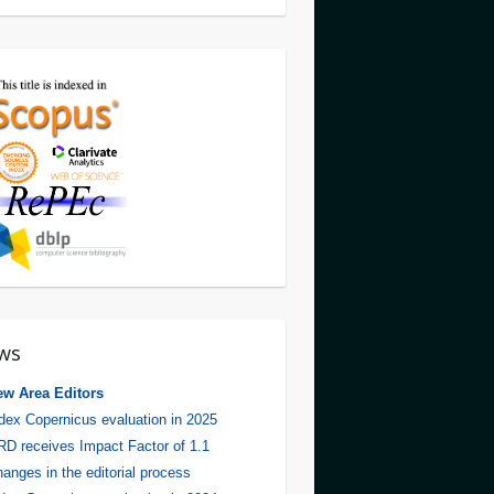
ws
ew Area Editors
dex Copernicus evaluation in 2025
D receives Impact Factor of 1.1
anges in the editorial process