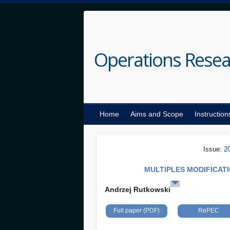
Operations Resea
Home
Aims and Scope
Instruction
Issue:
2
MULTIPLES MODIFICAT
Andrzej Rutkowski
Full paper (PDF)
RePEC