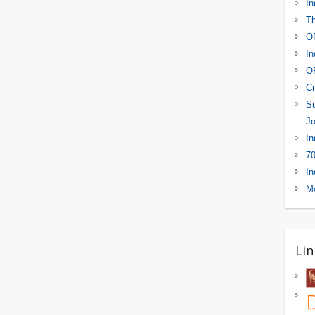
In
Th
OR
In
OR
Cr
Su
Jo
In
70
In
Mo
Lin