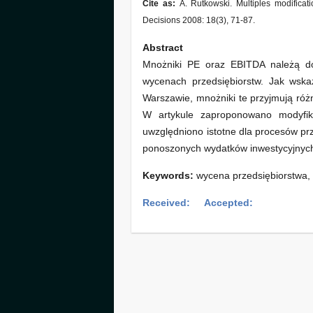
Cite as:
A. Rutkowski. Multiples modific
Decisions 2008: 18(3), 71-87.
Abstract
Mnożniki PE oraz EBITDA należą do
wycenach przedsiębiorstw. Jak ws
Warszawie, mnożniki te przyjmują różn
W artykule zaproponowano modyfi
uwzględniono istotne dla procesów prz
ponoszonych wydatków inwestycyjnych
Keywords:
wycena przedsiębiorstwa, 
Received:
Accepted: